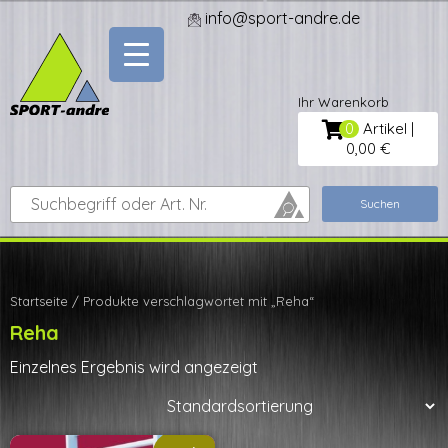
Skip
info@sport-andre.de
to
content
0
Artikel |
0,00 €
Suche
Suchen
nach:
Startseite
/ Produkte verschlagwortet mit „Reha“
Reha
Einzelnes Ergebnis wird angezeigt